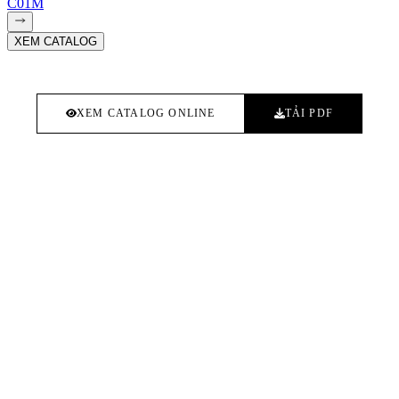
C01M
XEM CATALOG
XEM CATALOG ONLINE
TẢI PDF
BỘ SƯU TẬP TUYỂN CHỌN
Viet Kai Project Catalog
Bộ sưu tập da microfiber tuyển chọn cho nội thất, ô tô và dự án —
13 mã màu, khổ 137cm, chống mài mòn hơn 100.000 vòng
Martindale, chống cháy TB-117 (US Standard).
KHÁM PHÁ BỘ SƯU TẬP