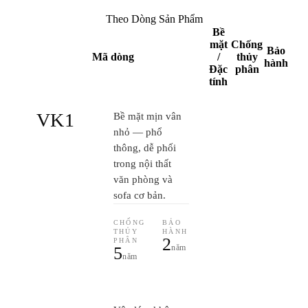
Theo Dòng Sản Phẩm
Bề
mặt
Chống
Bảo
Mã dòng
/
thủy
hành
Đặc
phân
tính
VK1
Bề mặt mịn vân
nhỏ — phổ
thông, dễ phối
trong nội thất
văn phòng và
sofa cơ bản.
CHỐNG
BẢO
THỦY
HÀNH
2
PHÂN
năm
5
năm