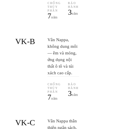
CHỐNG
BẢO
THỦY
HÀNH
3
PHÂN
năm
7
năm
VK-B
Vân Nappa,
không dung môi
— êm và mỏng,
ứng dụng nội
thất ô tô và túi
xách cao cấp.
CHỐNG
BẢO
THỦY
HÀNH
3
PHÂN
năm
7
năm
VK-C
Vân Nappa thân
thiện ngân sách,