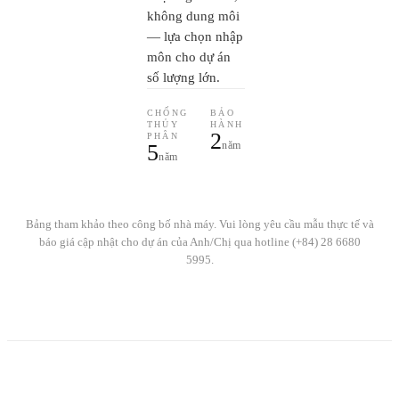
không dung môi
— lựa chọn nhập
môn cho dự án
số lượng lớn.
CHỐNG
BẢO
THỦY
HÀNH
2
PHÂN
năm
5
năm
Bảng tham khảo theo công bố nhà máy. Vui lòng yêu cầu mẫu thực tế và
báo giá cập nhật cho dự án của Anh/Chị qua hotline (+84) 28 6680
5995.