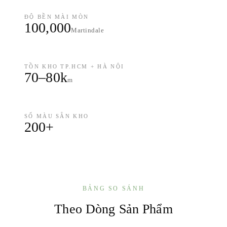
ĐỘ BỀN MÀI MÒN
100,000
Martindale
TỒN KHO TP.HCM + HÀ NỘI
70–80k
m
SỐ MÀU SẴN KHO
200+
BẢNG SO SÁNH
Theo Dòng Sản Phẩm