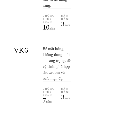
sang.
CHỐNG
BẢO
THỦY
HÀNH
3
PHÂN
năm
10
năm
VK6
Bề mặt bóng,
không dung môi
— sang trọng, dễ
vệ sinh, phù hợp
showroom và
sofa hiện đại.
CHỐNG
BẢO
THỦY
HÀNH
3
PHÂN
năm
7
năm