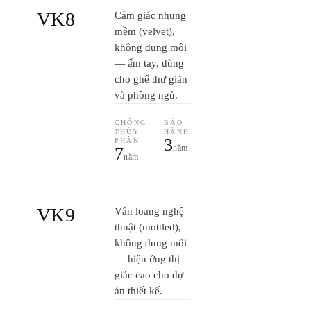
VK8
Cảm giác nhung
mềm (velvet),
không dung môi
— ấm tay, dùng
cho ghế thư giãn
và phòng ngủ.
CHỐNG
BẢO
THỦY
HÀNH
3
PHÂN
năm
7
năm
VK9
Vân loang nghệ
thuật (mottled),
không dung môi
— hiệu ứng thị
giác cao cho dự
án thiết kế.