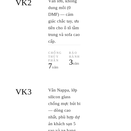
VK2
Vân lớn, không
dung môi (0
DMF) — cảm
giác chắc tay, ưu
tiên cho ô tô tầm
trung và sofa cao
cấp.
CHỐNG
BẢO
THỦY
HÀNH
3
PHÂN
năm
7
năm
VK3
Vân Nappa, lớp
silicon glass
chống mực bút bi
— dòng cao
nhất, phù hợp dự
án khách sạn 5
sao và xe hạng