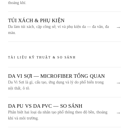
thoáng khí.
TÚI XÁCH & PHỤ KIỆN
→
Da làm túi xách, cặp công sở, ví và phụ kiện da — đa vân, đa
màu.
TÀI LIỆU KỸ THUẬT & SO SÁNH
DA VI SỢI — MICROFIBER TỔNG QUAN
→
Da Vi Sợi là gì, cấu tạo, ứng dụng và lý do phổ biến trong
nội thất, ô tô.
DA PU VS DA PVC — SO SÁNH
→
Phân biệt hai loại da nhân tạo phổ thông theo độ bền, thoáng
khí và môi trường.