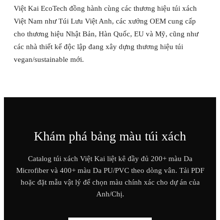
Việt Kai EcoTech đồng hành cùng các thương hiệu túi xách
Việt Nam như Túi Lưu Việt Anh, các xưởng OEM cung cấp
cho thương hiệu Nhật Bản, Hàn Quốc, EU và Mỹ, cũng như
các nhà thiết kế độc lập đang xây dựng thương hiệu túi
vegan/sustainable mới.
Khám phá bảng màu túi xách
Catalog túi xách Việt Kai liệt kê đầy đủ 200+ màu Da
Microfiber và 400+ màu Da PU/PVC theo dòng vân. Tải PDF
hoặc đặt mẫu vật lý để chọn màu chính xác cho dự án của
Anh/Chị.