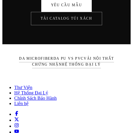
YÊU CẦU MẪU
TẢI CATALOG TÚI XÁCH
DA MICROFIBER
DA PU VS PVC
VẢI NỘI THẤT
CHỨNG NHẬN
HỆ THỐNG ĐẠI LÝ
Thư Viện
Hệ Thống Đại Lý
Chính Sách Bảo Hành
Liên hệ