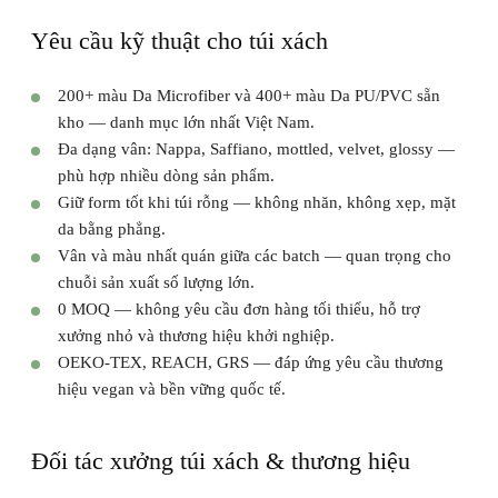
Yêu cầu kỹ thuật cho túi xách
200+ màu Da Microfiber và 400+ màu Da PU/PVC sẵn
kho — danh mục lớn nhất Việt Nam.
Đa dạng vân: Nappa, Saffiano, mottled, velvet, glossy —
phù hợp nhiều dòng sản phẩm.
Giữ form tốt khi túi rỗng — không nhăn, không xẹp, mặt
da bằng phẳng.
Vân và màu nhất quán giữa các batch — quan trọng cho
chuỗi sản xuất số lượng lớn.
0 MOQ — không yêu cầu đơn hàng tối thiểu, hỗ trợ
xưởng nhỏ và thương hiệu khởi nghiệp.
OEKO-TEX, REACH, GRS — đáp ứng yêu cầu thương
hiệu vegan và bền vững quốc tế.
Đối tác xưởng túi xách & thương hiệu