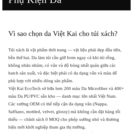
Da Microfiber vegan và Da PU Việt Kai — vật liệu được lựa
chọn bởi các thương hiệu túi xách thời trang và xưởng OEM,
từ thị trường Việt Nam đến đối tác cao cấp như Túi Lưu Việt
Vì sao chọn da Việt Kai cho túi xách?
Anh và các thương hiệu xuất khẩu.
Túi xách là vật phẩm thời trang — vật liệu phải đẹp đầu tiên,
bền thứ hai. Da làm túi cần giữ form ngay cả khi túi rỗng,
không nhăn nhúm, có vân và độ bóng nhất quán giữa các
batch sản xuất, và đặc biệt phải có đa dạng vân và màu để
phù hợp với nhiều dòng sản phẩm.
Việt Kai EcoTech sở hữu hơn 200 màu Da Microfiber và 400+
màu Da PU/PVC sẵn kho — danh mục lớn nhất Việt Nam.
Các xưởng OEM có thể tiếp cận đa dạng vân (Nappa,
Saffiano, mottled, velvet, glossy) mà không cần đặt hàng tối
thiểu — chính sách 0 MOQ cho phép xưởng nhỏ và thương
hiệu mới khởi nghiệp tham gia thị trường.