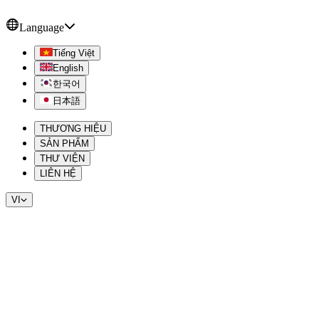
Language
Tiếng Việt
English
한국어
日本語
THƯƠNG HIỆU
SẢN PHẨM
THƯ VIỆN
LIÊN HỆ
VI