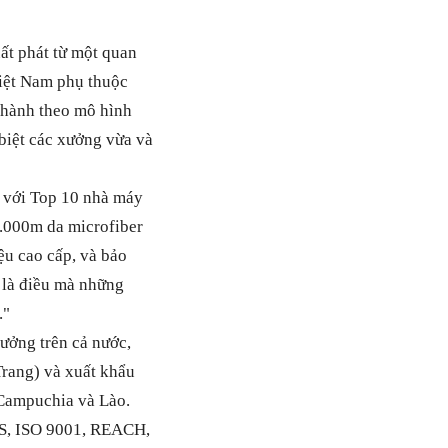
ất phát từ một quan
 Việt Nam phụ thuộc
 hành theo mô hình
 biệt các xưởng vừa và
c với Top 10 nhà máy
0.000m da microfiber
u cao cấp, và bảo
 là điều mà những
."
ưởng trên cả nước,
Trang) và xuất khẩu
 Campuchia và Lào.
RS, ISO 9001, REACH,