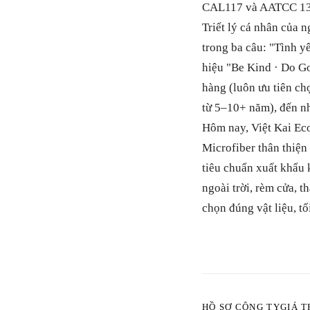
CAL117 và AATCC 13
Triết lý cá nhân của
trong ba câu: "Tình y
hiệu "Be Kind · Do Go
hàng (luôn ưu tiên ch
từ 5–10+ năm), đến nh
Hôm nay, Việt Kai Eco
Microfiber thân thiệ
tiêu chuẩn xuất khẩu k
ngoài trời, rèm cửa, 
chọn đúng vật liệu, tố
HỒ SƠ CÔNG TY
GIÁ T