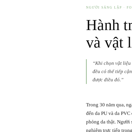
NGƯỜI SÁNG LẬP · F
Hành t
và vật l
“Khi chọn vật liệu
đều có thể tiếp cậ
được điều đó.”
Trong 30 năm qua, ngà
đến da PU và da PVC c
phỏng da thật. Người 
nghiệm trực tiếp tron