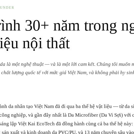
OUNDER
rình 30+ năm trong n
iệu nội thất
 da là một nghệ thuật — và là một lời cam kết. Chúng tôi muốn 
n chất lượng quốc tế với mức giá Việt Nam, và không phải hy si
nh da nhân tạo Việt Nam đã đi qua ba thế hệ vật liệu — từ da si
ông nghiệp, và gần đây nhất là Da Microfiber (Da Vi Sợi) với c
sáng lập Việt Kai EcoTech đã đồng hành cùng cả ba thế hệ này
g sản xuất và kinh doanh da PVC/PU, và 13 năm chuyên sâu vào