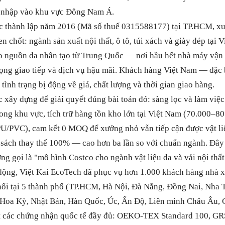
u nhập vào khu vực Đông Nam Á.
c thành lập năm 2016 (Mã số thuế 0315588177) tại TP.HCM, xu
n chốt: ngành sản xuất nội thất, ô tô, túi xách và giày dép tại
o nguồn da nhân tạo từ Trung Quốc — nơi hầu hết nhà máy vận
trọng giao tiếp và dịch vụ hậu mãi. Khách hàng Việt Nam — đặc
tình trạng bị động về giá, chất lượng và thời gian giao hàng.
 xây dựng để giải quyết đúng bài toán đó: sàng lọc và làm việ
rong khu vực, tích trữ hàng tồn kho lớn tại Việt Nam (70.000–8
U/PVC), cam kết 0 MOQ để xưởng nhỏ vẫn tiếp cận được vật liệ
 sách thay thế 100% — cao hơn ba lần so với chuẩn ngành. Đây
ng gọi là "mô hình Costco cho ngành vật liệu da và vải nội thất
động, Việt Kai EcoTech đã phục vụ hơn 1.000 khách hàng nhà x
hối tại 5 thành phố (TP.HCM, Hà Nội, Đà Nẵng, Đồng Nai, Nha 
 Hoa Kỳ, Nhật Bản, Hàn Quốc, Úc, Ấn Độ, Liên minh Châu Âu,
t các chứng nhận quốc tế đầy đủ: OEKO-TEX Standard 100, G