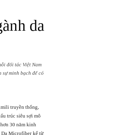
gành da
mỗi đối tác Việt Nam
nh sự minh bạch để có
mili truyền thống,
ấu trúc siêu sợi mô
: hơn 30 năm kinh
 Da Microfiber kể từ