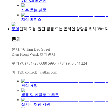
Viet Kai 매거진
자주 묻는 질문
지식 베이스
문의
견적 요청, 원단 샘플 또는 온라인 상담을 위해 Viet K
문의
본사: 76 Tam Dao Street
Dien Hong Ward, 호치민시
핫라인
:
(+84) 28 6680 5995
|
(+84) 976 344 224
이메일
:
contact@vietkai.com
견적 요청
샘플 및 카탈로그 주문
실시간 채팅 지원