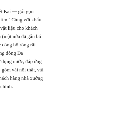
ệt Kai — gói gọn
i tim." Cùng với khẩu
vật liệu cho khách
n (một nửa đã gắn bó
 công bố rộng rãi.
ộng dòng Da
ử dụng nước, đáp ứng
 gồm vải nội thất, vải
 khách hàng nhà xưởng
 chỉnh.