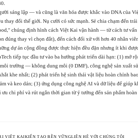
0.
 người sáng lập — và cũng là văn hóa được khắc vào DNA của Vi
êu thay đổi thế giới. Nụ cười có sức mạnh. Sẻ chia chạm đến trá
od," chúng định hình cách Việt Kai vận hành — từ cách tư vấn 
ọn đúng thay vì chọn đắt), đến cách đối xử với hơn 40 nhân viê
ững dự án cộng đồng được thực hiện đều đặn nhưng ít khi được
Tech tiếp tục đầu tư vào ba hướng phát triển dài hạn: (1) mở r
n môi trường — không dung môi (0 DMF), công nghệ sản xuất s
hắt khe nhất; (2) phát triển hệ sinh thái vật liệu hoàn chỉnh bao
thảm và keo dán; (3) ứng dụng công nghệ AI và dữ liệu để giúp
i ưu chi phí và rút ngắn thời gian từ ý tưởng đến sản phẩm hoàn
RỊ VIỆT KAI
KIẾN TẠO BỀN VỮNG
LIÊN HỆ VỚI CHÚNG TÔI