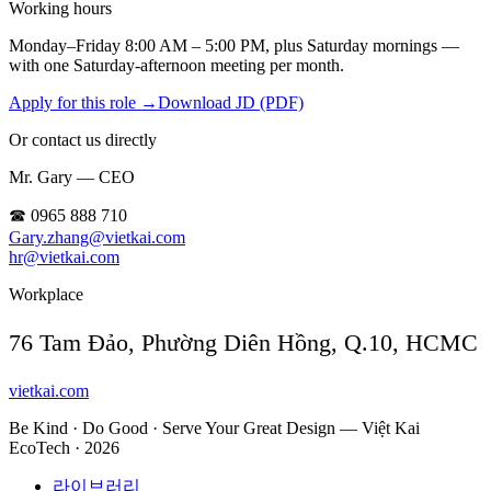
Working hours
Monday–Friday 8:00 AM – 5:00 PM, plus Saturday mornings —
with one Saturday-afternoon meeting per month.
Apply for this role
→
Download JD (PDF)
Or contact us directly
Mr. Gary — CEO
☎ 0965 888 710
Gary.zhang@vietkai.com
hr@vietkai.com
Workplace
76 Tam Đảo, Phường Diên Hồng, Q.10, HCMC
vietkai.com
Be Kind · Do Good · Serve Your Great Design — Việt Kai
EcoTech · 2026
라이브러리