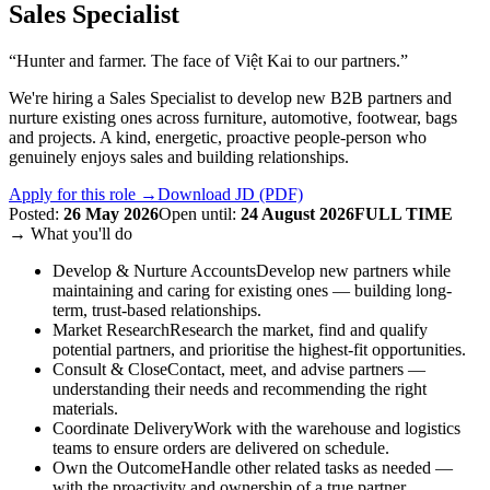
Sales Specialist
“
Hunter and farmer. The face of Việt Kai to our partners.
”
We're hiring a Sales Specialist to develop new B2B partners and
nurture existing ones across furniture, automotive, footwear, bags
and projects. A kind, energetic, proactive people-person who
genuinely enjoys sales and building relationships.
Apply for this role
→
Download JD (PDF)
Posted
:
26 May 2026
Open until
:
24 August 2026
FULL TIME
→
What you'll do
Develop & Nurture Accounts
Develop new partners while
maintaining and caring for existing ones — building long-
term, trust-based relationships.
Market Research
Research the market, find and qualify
potential partners, and prioritise the highest-fit opportunities.
Consult & Close
Contact, meet, and advise partners —
understanding their needs and recommending the right
materials.
Coordinate Delivery
Work with the warehouse and logistics
teams to ensure orders are delivered on schedule.
Own the Outcome
Handle other related tasks as needed —
with the proactivity and ownership of a true partner.