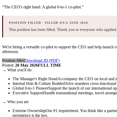
“
The CEO's right hand. A global 0-to-1 co-pilot.
”
POSITION FILLED
· FILLED ON 6 JUNE 2026
This position has been filled. Thank you to everyone who applied. 
We're hiring a versatile co-pilot to support the CEO and help launch
afternoon.
Position filled
Download JD (PDF)
Posted
:
26 May 2026
FULL TIME
→
What you'll do
The Manager's Right Hand
Accompany the CEO on local and inter
Internal Hub & Culture Builder
Drive seamless cross-functional
Global 0-to-1 Pioneer
Support the launch of our international o
Executive Support
Handle transnational meetings, travel arran
→
Who you are
Extreme Ownership
Our #1 requirement. You think like a partn
persistence is the key.