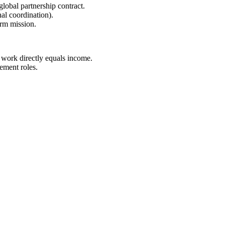
lobal partnership contract.
nal coordination).
erm mission.
 work directly equals income.
ement roles.