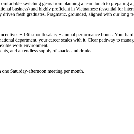
mfortable switching gears from planning a team lunch to preparing a g
tional business) and highly proficient in Vietnamese (essential for inter
ly driven fresh graduates. Pragmatic, grounded, aligned with our long-t
incentives + 13th-month salary + annual performance bonus. Your hard
ational department, your career scales with it. Clear pathway to manag
flexible work environment.
vents, and an endless supply of snacks and drinks.
one Saturday-afternoon meeting per month.