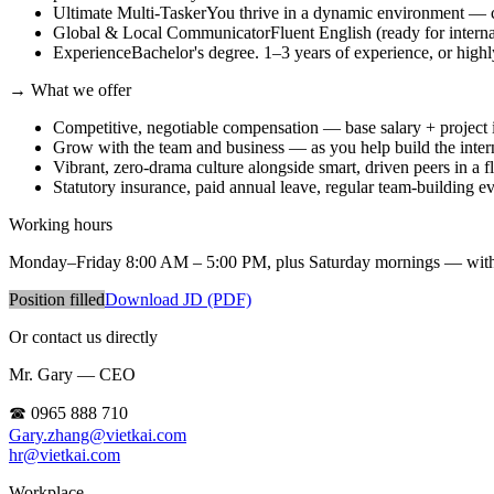
Ultimate Multi-Tasker
You thrive in a dynamic environment — co
Global & Local Communicator
Fluent English (ready for interna
Experience
Bachelor's degree. 1–3 years of experience, or high
→
What we offer
Competitive, negotiable compensation — base salary + project 
Grow with the team and business — as you help build the intern
Vibrant, zero-drama culture alongside smart, driven peers in a 
Statutory insurance, paid annual leave, regular team-building e
Working hours
Monday–Friday 8:00 AM – 5:00 PM, plus Saturday mornings — with 
Position filled
Download JD (PDF)
Or contact us directly
Mr. Gary — CEO
☎ 0965 888 710
Gary.zhang@vietkai.com
hr@vietkai.com
Workplace