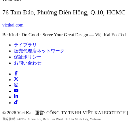
76 Tam Đảo, Phường Diên Hồng, Q.10, HCMC
vietkai.com
Be Kind · Do Good · Serve Your Great Design — Việt Kai EcoTech 
ライブラリ
販売代理店ネットワーク
保証ポリシー
お問い合わせ
© 2026 Viet Kai. 運営: CÔNG TY TNHH VIỆT KAI ECOTECH 
登録住所: 24/9/9/18 Ben Loi, Binh Tan Ward, Ho Chi Minh City, Vietnam