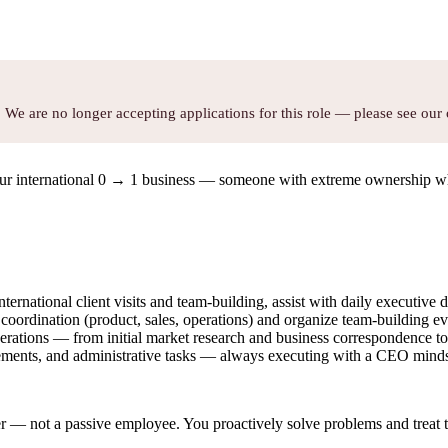
We are no longer accepting applications for this role — please see our 
 our international 0 → 1 business — someone with extreme ownership wh
national client visits and team-building, assist with daily executive du
 coordination (product, sales, operations) and organize team-building e
perations — from initial market research and business correspondence to
gements, and administrative tasks — always executing with a CEO minds
er — not a passive employee. You proactively solve problems and treat t